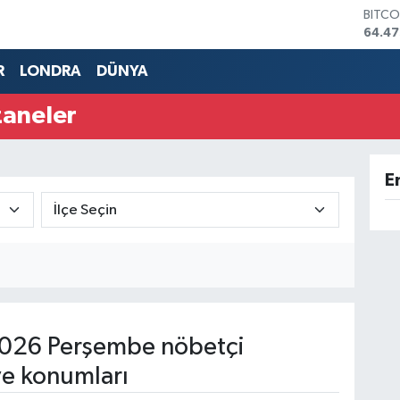
BITCO
64.47
DOLA
47,5
R
LONDRA
DÜNYA
EURO
55,0
zaneler
STERL
64,2
GRAM
6518.
E
BİST1
13.70
026 Perşembe nöbetçi
ve konumları